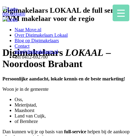
Digimakelaars LOKAAL de full service
088-0000400
NVM makelaar voor de regio
Naar Move.nl
Over Digimakelaars Lokaal
Blog op Digimakelaars
Contact
Digimakelaars
LOKAAL
–
info@digimakelaars.nl
Tel 0412-692700
Noordoost Brabant
Persoonlijke aandacht, lokale kennis en de beste marketing!
Woon je in de gemeente
Oss,
Meierijstad,
Maashorst
Land van Cuijk,
of Bernheze
Dan kunnen wij je op basis van
full-service
helpen bij de aankoop