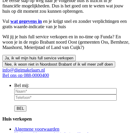
De eerste stap op weg naar je volgende huis is inzicht in je
financiële mogelijkheden. Dus is het goed om te weten wat jouw
huis op dit moment zou kunnen opbrengen.
Vul
wat gegevens in
en je krijgt snel en zonder verplichtingen een
gratis waarde-indicatie van je huis
Wil jij je huis full service verkopen en in no-time op Funda? En
woon je in de regio Brabant noord Oost (gemeenten Oss, Bernheze,
Maashorst, Meierijstad of Land van Cuijk?)
Ja, ik wil mijn huis full service verkopen
Nee, ik woon niet in Noordoost Brabant of ik wil meer zelf doen
info@digimakelaars.nl
Bel ons op
088-0000400
Bel mij:
Huis verkopen
Algemene voorwaarden