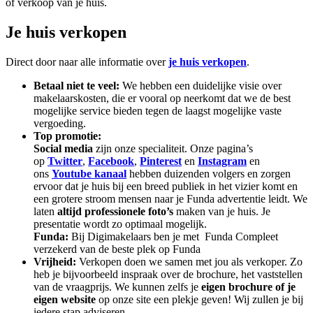
of verkoop van je huis.
Je huis verkopen
Direct door naar alle informatie over
je huis verkopen
.
Betaal niet te veel:
We hebben een duidelijke visie over
makelaarskosten, die er vooral op neerkomt dat we de best
mogelijke service bieden tegen de laagst mogelijke vaste
vergoeding.
Top promotie:
Social media
zijn onze specialiteit. Onze pagina’s
op
Twitter
,
Facebook
,
Pinterest
en
Instagram
en
ons
Youtube kanaal
hebben duizenden volgers en zorgen
ervoor dat je huis bij een breed publiek in het vizier komt en
een grotere stroom mensen naar je Funda advertentie leidt. We
laten
altijd
professionele foto’s
maken van je huis. Je
presentatie wordt zo optimaal mogelijk.
Funda:
Bij Digimakelaars ben je met Funda Compleet
verzekerd van de beste plek op Funda
Vrijheid:
Verkopen doen we samen met jou als verkoper. Zo
heb je bijvoorbeeld inspraak over de brochure, het vaststellen
van de vraagprijs. We kunnen zelfs je
eigen brochure of je
eigen website
op onze site een plekje geven! Wij zullen je bij
iedere stap adviseren.